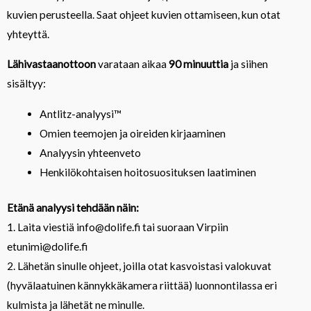
kuvien perusteella. Saat ohjeet kuvien ottamiseen, kun otat
yhteyttä.
Lähivastaanottoon
varataan aikaa
90 minuuttia
ja siihen
sisältyy:
Antlitz-analyysi™
Omien teemojen ja oireiden kirjaaminen
Analyysin yhteenveto
Henkilökohtaisen hoitosuosituksen laatiminen
Etänä analyysi tehdään näin:
1. Laita viestiä info@dolife.fi tai suoraan Virpiin
etunimi@dolife.fi
2. Lähetän sinulle ohjeet, joilla otat kasvoistasi valokuvat
(hyvälaatuinen kännykkäkamera riittää) luonnontilassa eri
kulmista ja lähetät ne minulle.