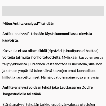
Solumineraalit®
quantity
Description
Miten Antlitz-analyysi™ tehdään
Antlitz-analyysi™ tehdään
täysin luonnontilassa olevista
kasvoista
.
Kasvoilla
ei saa olla meikkiä
(ripsiväri ja huulipuna ei haittaa),
voiteita tai muita ihonhoitotuotteita
. Myöskään kasvojen pesua
tai pyyhkimistä juuri ennen vastaanottoa ei suositella, sillä ihon
ja silmien ympärillä tulee näkyä kasvojen omat luonnolliset
kiillot ja rasvoittumiset. Nämä ovat olennainen osa analyysia.
Antlitz-analyysi voidaan tehdä joko Lauttasaaren DoLife
Joogastudiolla tai etänä.
Etänä analyysi tehdään tarkkojen, päivänvalossa otettujen