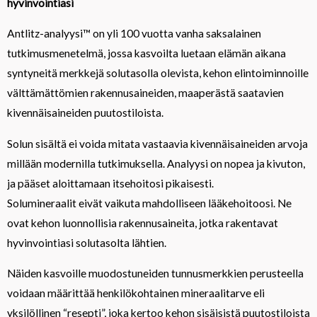
hyvinvointiasi
Antlitz-analyysi™ on yli 100 vuotta vanha saksalainen
tutkimusmenetelmä, jossa kasvoilta luetaan elämän aikana
syntyneitä merkkejä solutasolla olevista, kehon elintoiminnoille
välttämättömien rakennusaineiden, maaperästä saatavien
kivennäisaineiden puutostiloista.
Solun sisältä ei voida mitata vastaavia kivennäisaineiden arvoja
millään modernilla tutkimuksella. Analyysi on nopea ja kivuton,
ja pääset aloittamaan itsehoitosi pikaisesti.
Solumineraalit eivät vaikuta mahdolliseen lääkehoitoosi. Ne
ovat kehon luonnollisia rakennusaineita, jotka rakentavat
hyvinvointiasi solutasolta lähtien.
Näiden kasvoille muodostuneiden tunnusmerkkien perusteella
voidaan määrittää henkilökohtainen mineraalitarve eli
yksilöllinen “resepti”, joka kertoo kehon sisäisistä puutostiloista