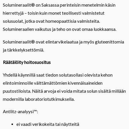
Solumineraalit® on Saksassa perinteisin menetelmin käsin
hierrettyjä – toisin kuin monet teollisesti valmistetut
solusuolat, jotka ovat homeopaattisia valmisteita.
Solumineraalien vaikutus ja teho on ovat omaa luokkaansa.
Solumineraalit® ovat elintarvikelaatua ja myös gluteenittomia
ja tärkkelyksettömiä.
Räätälöity hoitosuositus
Yhdellä käynnillä saat tiedon solutasollasi olevista kehon
elintoiminnoille välttämättömien kivennäisaineiden
puutostiloista. Näitä arvoja ei voida mitata solun sisältä millään
modernilla laboratoriotutkimuksella.
Antlitz-analyysi™:
ei vaadi verikokeita tai näytteitä