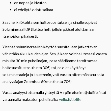
on nopea ja kivuton
ei edellytä odotusaikaa
Saat henkilökohtaisen hoitosuosituksen ja sinulle sopivat
Solumineraalit® tilattua heti, jolloin pääset aloittamaan
itsehoidon pikaisesti.
Yleensä solumineraalien käyttöä suositellaan jatkettavan
vähintään 4 kuukauden ajan. Sen jälkeen voit halutessasi varata
minulta 30 min puhelinajan, jossa säädämme tarvittaessa
hoitosuositustasi (hinta 30€) tai jos olet käyttänyt
solumineraaleja jo kauemmin, voit varata pitemmän seuranta-
analyysiajan Zoomissa 60 min (hinta 70€).
Varaa analyysi ottamalla yhteyttä Virpiin etunimi@dolife.fi tai
varaamalla maksuton puhelinaika
vello.fi/dolife