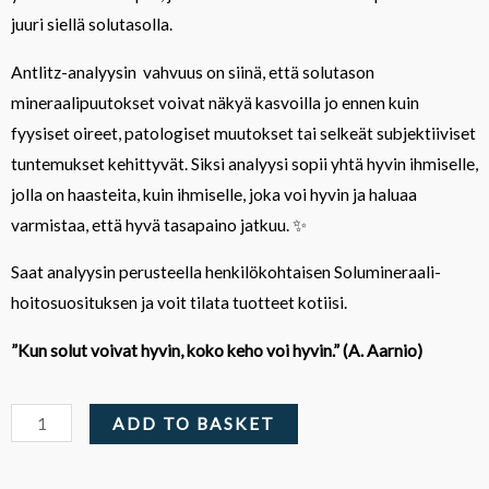
juuri siellä solutasolla.
Antlitz-analyysin vahvuus on siinä, että solutason
mineraalipuutokset voivat näkyä kasvoilla jo ennen kuin
fyysiset oireet, patologiset muutokset tai selkeät subjektiiviset
tuntemukset kehittyvät. Siksi analyysi sopii yhtä hyvin ihmiselle,
jolla on haasteita, kuin ihmiselle, joka voi hyvin ja haluaa
varmistaa, että hyvä tasapaino jatkuu. ✨
Saat analyysin perusteella henkilökohtaisen Solumineraali-
hoitosuosituksen ja voit tilata tuotteet kotiisi.
”Kun solut voivat hyvin, koko keho voi hyvin.” (A. Aarnio)
Antlitz-
ADD TO BASKET
analyysi™
ja