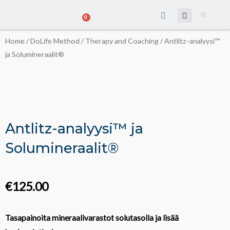
Skip
CART
0
to
The DoLife
About Virpi
content
Home
/
DoLife Method
/
Therapy and Coaching
/ Antlitz-analyysi™
ja Solumineraalit®
Antlitz-analyysi™ ja
Solumineraalit®
€
125.00
Tasapainoita mineraalivarastot solutasolla ja lisää