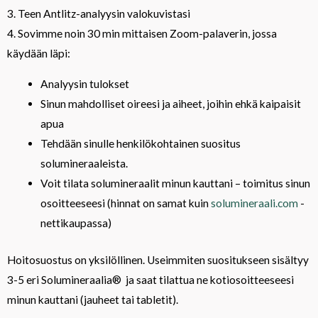
3. Teen Antlitz-analyysin valokuvistasi
4. Sovimme noin 30 min mittaisen Zoom-palaverin, jossa
käydään läpi:
Analyysin tulokset
Sinun mahdolliset oireesi ja aiheet, joihin ehkä kaipaisit
apua
Tehdään sinulle henkilökohtainen suositus
solumineraaleista.
Voit tilata solumineraalit minun kauttani – toimitus sinun
osoitteeseesi (hinnat on samat kuin
solumineraali.com
-
nettikaupassa)
Hoitosuostus on yksilöllinen. Useimmiten suositukseen sisältyy
3-5 eri Solumineraalia® ja saat tilattua ne kotiosoitteeseesi
minun kauttani (jauheet tai tabletit).