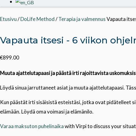
Etusivu
/
DoLife Method
/
Terapia ja valmennus
Vapauta itses
Vapauta itsesi - 6 viikon ohje
€
899.00
Muuta ajattelutapaasi ja päästä irti rajoittavista uskomuk
Löydä sinua jarruttaneet asiat ja muuta ajattelutapaasi. Tä
Kun päästät irti sisäisistä esteistäsi, jotka ovat pidätelleet
elämään. Löydä oma voimasi ja elämänilo.
Varaa maksuton puhelinaika
with Virpi to discuss your situat