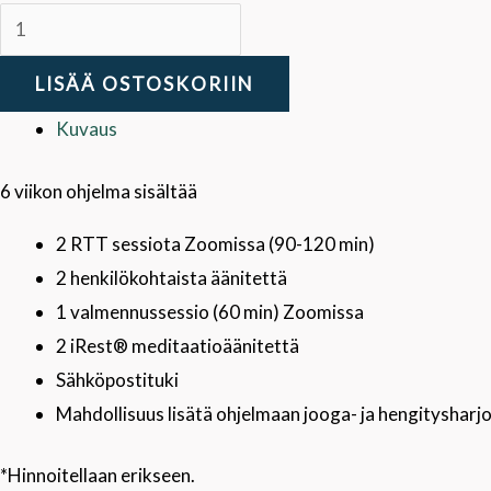
LISÄÄ OSTOSKORIIN
Kuvaus
6 viikon ohjelma sisältää
2 RTT sessiota Zoomissa (90-120 min)
2 henkilökohtaista äänitettä
1 valmennussessio (60 min) Zoomissa
2 iRest® meditaatioäänitettä
Sähköpostituki
Mahdollisuus lisätä ohjelmaan jooga- ja hengitysharj
*Hinnoitellaan erikseen.