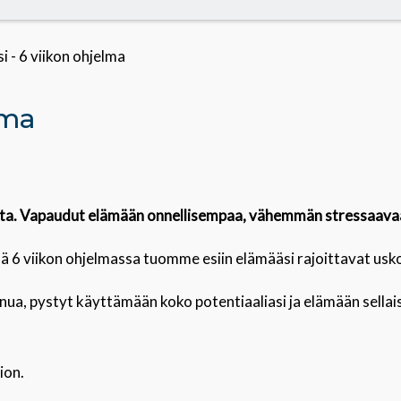
i - 6 viikon ohjelma
lma
sista. Vapaudut elämään onnellisempaa, vähemmän stressaava
ssä 6 viikon ohjelmassa tuomme esiin elämääsi rajoittavat u
 sinua, pystyt käyttämään koko potentiaaliasi ja elämään sellai
ion.