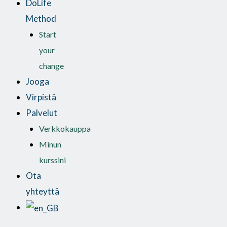
DoLife
Method
Start
your
change
Jooga
Virpistä
Palvelut
Verkkokauppa
Minun
kurssini
Ota
yhteyttä