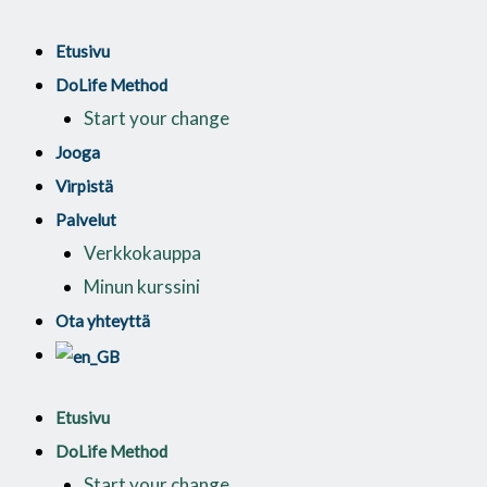
Siirry
Break
sisältöön
Free
Etusivu
-
DoLife Method
6
Start your change
Weeks
Jooga
Program
Virpistä
määrä
Palvelut
Verkkokauppa
Minun kurssini
Ota yhteyttä
Etusivu
DoLife Method
Start your change