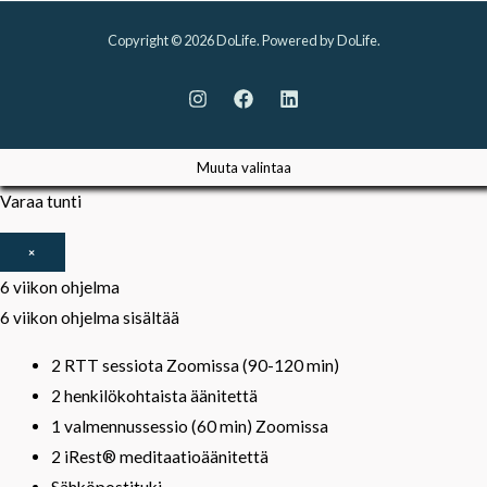
Copyright © 2026 DoLife. Powered by DoLife.
Muuta valintaa
Varaa tunti
×
6 viikon ohjelma
6 viikon ohjelma sisältää
2 RTT sessiota Zoomissa (90-120 min)
2 henkilökohtaista äänitettä
1 valmennussessio (60 min) Zoomissa
2 iRest® meditaatioäänitettä
Sähköpostituki