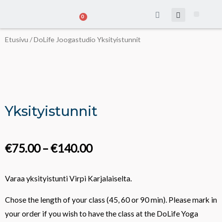
Siirry
CART
0
sisältöön
DoLife Me
Ota yhte
Etusivu
/
DoLife Joogastudio
Yksityistunnit
Yksityistunnit
€
75.00
–
€
140.00
Varaa yksityistunti Virpi Karjalaiselta.
Chose the length of your class (45, 60 or 90 min). Please mark in
your order if you wish to have the class at the DoLife Yoga