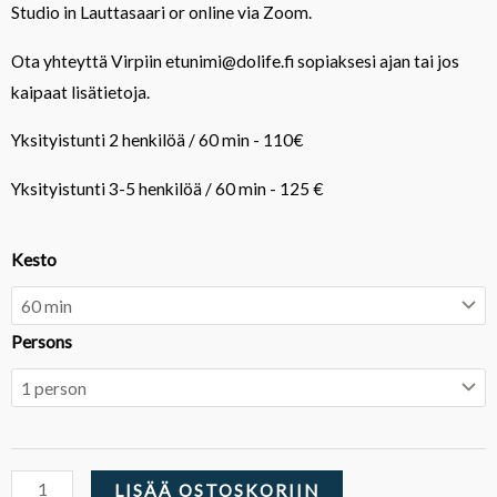
Studio in Lauttasaari or online via Zoom.
Ota yhteyttä Virpiin etunimi@dolife.fi sopiaksesi ajan tai jos
kaipaat lisätietoja.
Yksityistunti 2 henkilöä / 60 min - 110€
Yksityistunti 3-5 henkilöä / 60 min - 125 €
Private
Kesto
Classes
määrä
Persons
LISÄÄ OSTOSKORIIN