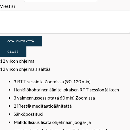
Viestisi
OTA YHTEYTTÄ
CLOSE
12 viikon ohjelma
12 viikon ohjelma sisältää
3 RTT sessiota Zoomissa (90-120 min)
Henkilökohtainen äänite jokaisen RTT session jälkeen
3 valmennussessiota (á 60 min) Zoomissa
2 iRest® meditaatioäänitettä
Sähköpostituki
Mahdollisuus lisätä ohjelmaan jooga- ja