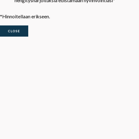
hengitysharjoituksia edistämään hyvinvointiasi*
*Hinnoitellaan erikseen.
CLOSE