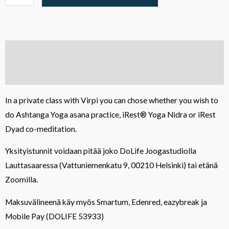
Kuvaus
Lisätiedot
In a private class with Virpi you can chose whether you wish to
do Ashtanga Yoga asana practice, iRest® Yoga Nidra or iRest
Dyad co-meditation.
Yksityistunnit voidaan pitää joko DoLife Joogastudiolla
Lauttasaaressa (Vattuniemenkatu 9, 00210 Helsinki) tai etänä
Zoomilla.
Maksuvälineenä käy myös Smartum, Edenred, eazybreak ja
Mobile Pay (DOLIFE 53933)